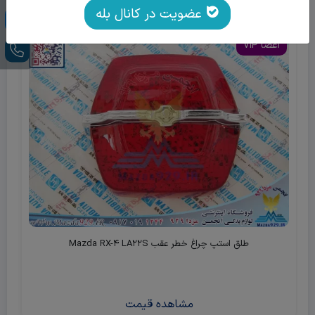
عضویت در کانال بله
اعضا ViP
طلق استپ چراغ خطر عقب Mazda RX-4 LA22S
مشاهده قیمت