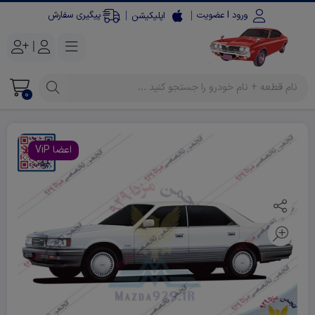
ورود l عضویت
پیگیری سفارش
اپلیکیشن
|
0
اعضا ViP