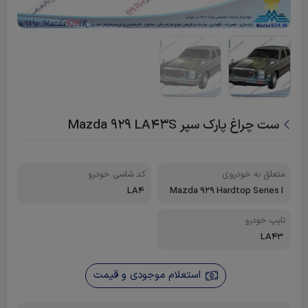
ست چراغ پارک سپر Mazda 929 LA43S
متعلق به خودروی
کد شاسی خودرو
LA4
Mazda 929 Hardtop Series I
(Luce ، 929L ، Legato)
تایپ خودرو
LA43
استعلام موجودی و قیمت