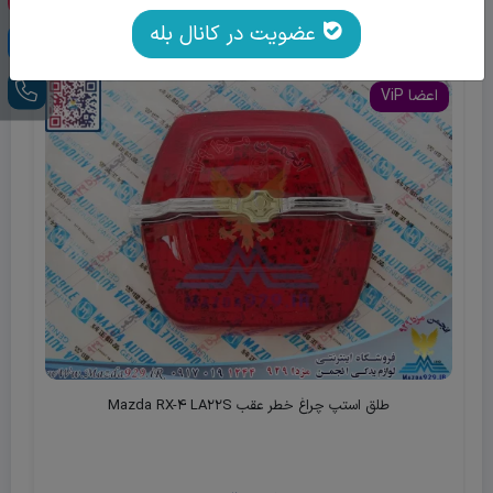
اکسسوری
عضویت در کانال بله
اعضا ViP
طلق استپ چراغ خطر عقب Mazda RX-4 LA22S