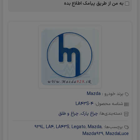
به من از طریق پیامک اطلاع بده
برند خودرو :
Mazda
شناسه محصول:
LA43S-4
دسته‌بندی‌ها:
چراغ پارک
,
چراغ و طلق
برچسب‌ها:
,
Mazda
,
Legato
,
LA43S
,
LA4
,
929L
Mazda929
,
MazdaLuce